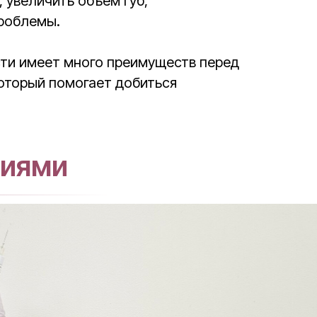
 увеличить объем губ,
проблемы.
ти имеет много преимуществ перед
который помогает добиться
циями