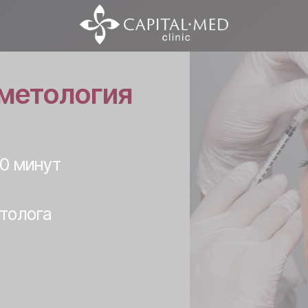
метология
0 минут
толога