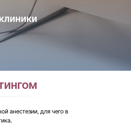
 клиники
тингом
й анестезии, для чего в
тика.