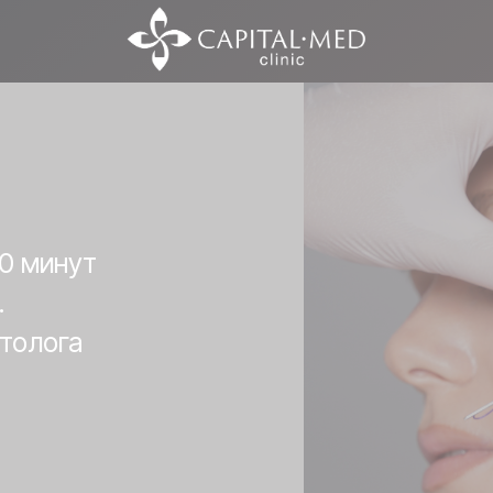
0 минут
.
толога