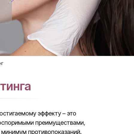
нг
тинга
остигаемому эффекту – это
еоспоримыми преимуществами,
, минимум противопоказаний.