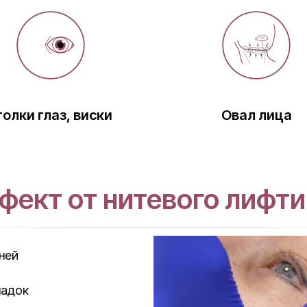
голки глаз, виски
Овал лица
фект от нитевого лифти
ней
ладок