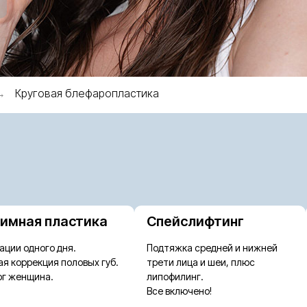
Круговая блефаропластика
→
имная пластика
Спейслифтинг
ации одного дня.
Подтяжка средней и нижней
ая коррекция половых губ.
трети лица и шеи, плюс
рг женщина.
липофилинг.
Все включено!