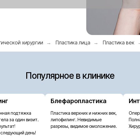
ической хирургии
Пластика лица
Пластика век
→
→
Популярное в клинике
инг
Блефаропластика
Инт
нная подтяжка
Пластика верхних и нижних век,
Опер
тела за один визит.
липофилинг. Невидимые
Полн
ультат!
разрезы, видимое омоложение.
Хиру
 следующий день!