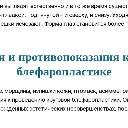
и выглядят естественно и в то же время суще
 гладкой, подтянутой – и сверху, и снизу. Уход
 мешки исчезают. Форма глаз становится более 
я и противопоказания к
блефаропластике
з, морщины, излишки кожи, птоз век, асимметр
ния к проведению круговой блефаропластики. О
врожденных эстетических несовершенствах, по