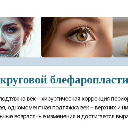
круговой блефаропласт
подтяжка век – хирургическая коррекция перио
я, одномоментная подтяжка век – верхних и н
ьные возрастные изменения и достигается вы