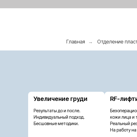
Главная
Отделение пласт
→
Увеличение груди
RF-лифт
Результаты до и после.
Безоперацио
Индивидуальный подход.
кожи лица и 
Бесшовные методики.
Реальный рез
На работу на