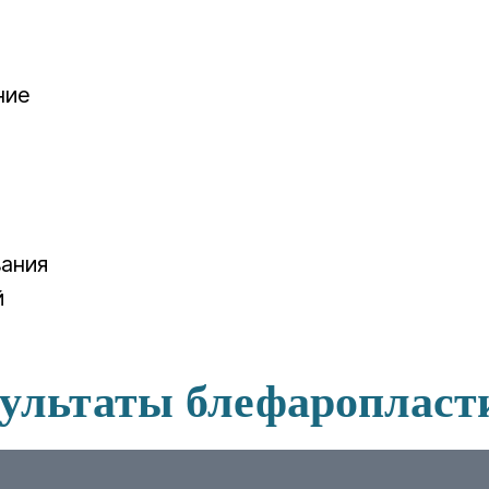
ние
вания
й
зультаты блефаропласт