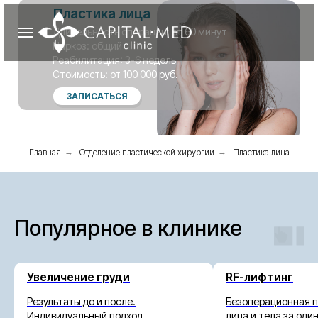
Пластика лица
Длительность операции: от 60 минут
Наркоз: общий
Реабилитация: 3-6 недель
Стоимость: от 100 000 руб.
ЗАПИСАТЬСЯ
Главная
→
Отделение пластической хирургии
→
Пластика лица
Популярное в клинике
Увеличение груди
RF-лифтинг
Результаты до и после.
Безоперационная 
Индивидуальный подход.
лица и тела за оди