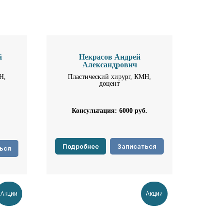
й
Некрасов Андрей
Александрович
Н,
Пластический хирург, КМН,
доцент
Консультация: 6000
руб.
Подробнее
Записаться
ься
Акции
Акции