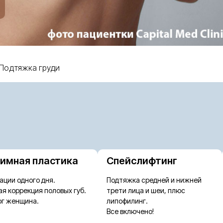
Подтяжка груди
имная пластика
Спейслифтинг
ации одного дня.
Подтяжка средней и нижней
ая коррекция половых губ.
трети лица и шеи, плюс
рг женщина.
липофилинг.
Все включено!