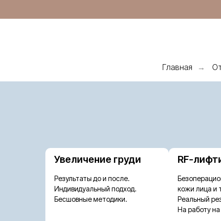
Главная
От
→
Увеличение груди
RF-лифт
Результаты до и после.
Безоперацио
Индивидуальный подход.
кожи лица и 
Бесшовные методики.
Реальный рез
На работу на