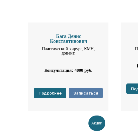
Бага Денис
Константинович
Пластический хирург, КМН,
П
доцент.
Консультация: 4000
руб.
По
Подробнее
Записаться
Акции