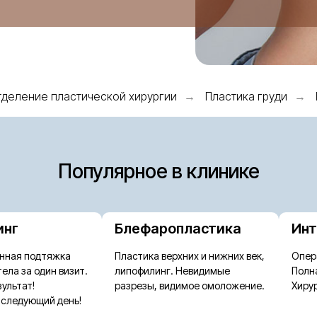
деление пластической хирургии
Пластика груди
→
→
Популярное в клинике
инг
Блефаропластика
Инт
нная подтяжка
Пластика верхних и нижних век,
Опер
тела за один визит.
липофилинг. Невидимые
Полн
ультат!
разрезы, видимое омоложение.
Хиру
 следующий день!