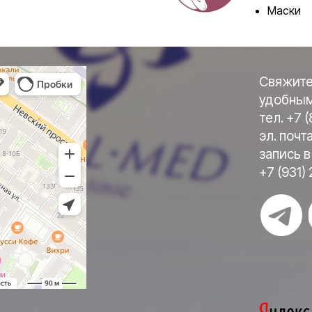
Маски
Свяжите
удобным
тел. +7 (
эл. почт
запись 
+7 (931)