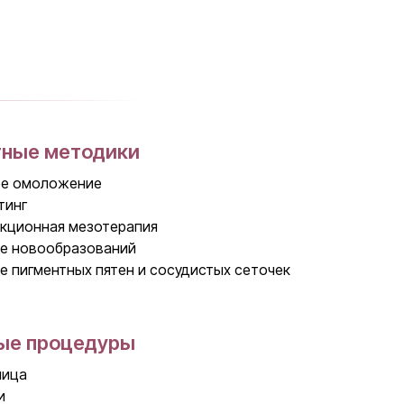
тные методики
ое омоложение
тинг
кционная мезотерапия
е новообразований
е пигментных пятен и сосудистых сеточек
ые процедуры
лица
и