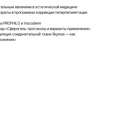
лательным явлениям в эстетической медицине
епараты в программах коррекции гиперпигментации
ма PROFHILO и Viscoderm
инар «Сферогель: протоколы и варианты применения»
дуляция соединительной ткани Skymas — как
оложения»