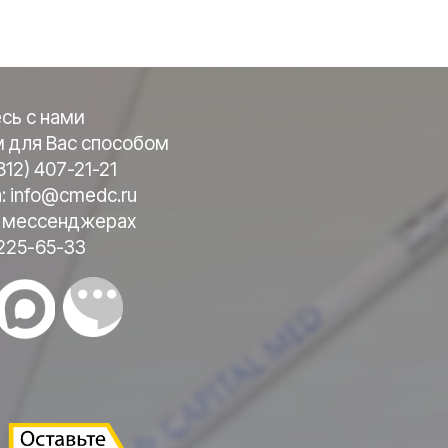
сь с нами
 для Вас способом
812) 407-21-21
а: info@cmedc.ru
в мессенджерах
 225-65-33