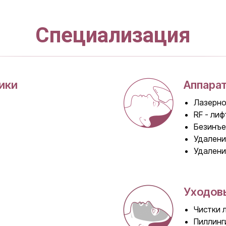
Специализация
ики
Аппара
Лазерн
RF - лиф
Безинъе
Удалени
Удалени
Уходов
Чистки 
Пиллинг